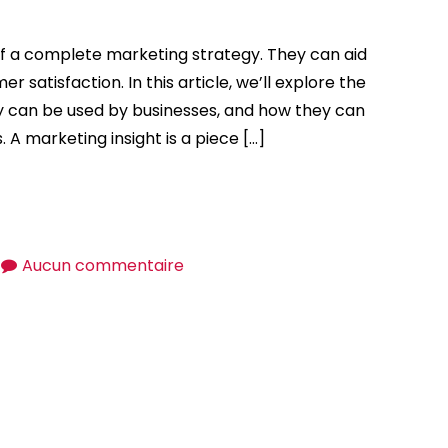
and
Collaborate
f a complete marketing strategy. They can aid
with
satisfaction. In this article, we’ll explore the
Office
ey can be used by businesses, and how they can
and
A marketing insight is a piece […]
AI
sur
Aucun commentaire
Marketing
Insights
–
What
Are
Marketing