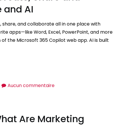
e and AI
 share, and collaborate all in one place with
vorite apps—like Word, Excel, PowerPoint, and more
of the Microsoft 365 Copilot web app. AI is built
sur
Aucun commentaire
Microsoft
365
Copilot
What Are Marketing
Create,
Share