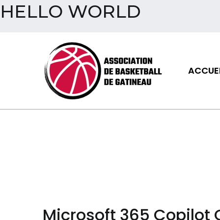
HELLO WORLD
Aller
au
contenu
ACCUEI
Assoc
Microsoft 365 Copilot 