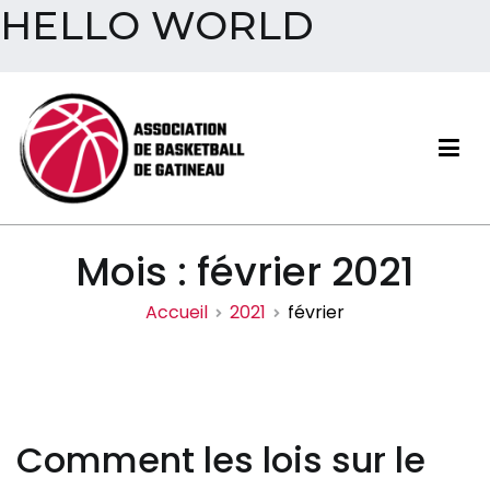
HELLO WORLD
Aller
au
contenu
Association de basketball
Mois :
février 2021
de Gatineau
Accueil
2021
février
Comment les lois sur le