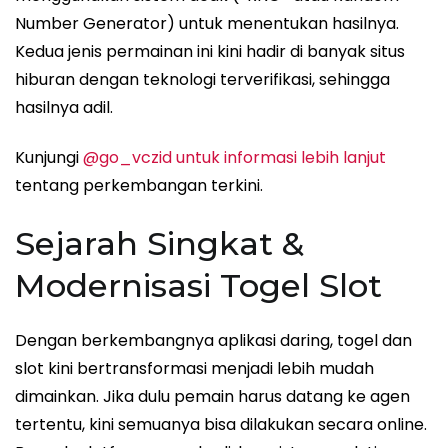
Number Generator) untuk menentukan hasilnya.
Kedua jenis permainan ini kini hadir di banyak situs
hiburan dengan teknologi terverifikasi, sehingga
hasilnya adil.
Kunjungi
@go_vczid untuk informasi lebih lanjut
tentang perkembangan terkini.
Sejarah Singkat &
Modernisasi Togel Slot
Dengan berkembangnya aplikasi daring, togel dan
slot kini bertransformasi menjadi lebih mudah
dimainkan. Jika dulu pemain harus datang ke agen
tertentu, kini semuanya bisa dilakukan secara online.