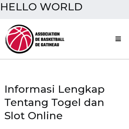
HELLO WORLD
Aller
au
contenu
Association de basketball
de Gatineau
Informasi Lengkap
Tentang Togel dan
Slot Online