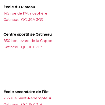
École du Plateau
145 rue de l’Atmosphère
Gatineau, QC, J9A 3G3
Centre sportif de Gatineau
850 boulevard de la Gappe
Gatineau, QC, J8T 7T7
บาคาร่าออนไลน์
ขายบุหรี่ไฟฟ้า
แทงบอล
ขายบุหรี่ไฟฟ้า
iqos
แทงบอล
École secondaire de l’Île
255 rue Saint-Rédempteur
Gatineau, QC, J8X 2T4