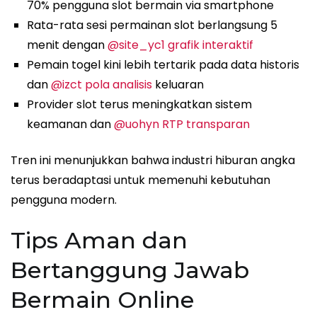
70% pengguna slot bermain via smartphone
Rata-rata sesi permainan slot berlangsung 5
menit dengan
@site_yc1 grafik interaktif
Pemain togel kini lebih tertarik pada data historis
dan
@izct pola analisis
keluaran
Provider slot terus meningkatkan sistem
keamanan dan
@uohyn RTP transparan
Tren ini menunjukkan bahwa industri hiburan angka
terus beradaptasi untuk memenuhi kebutuhan
pengguna modern.
Tips Aman dan
Bertanggung Jawab
Bermain Online