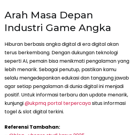
Arah Masa Depan
Industri Game Angka
Hiburan berbasis angka digital di era digital akan
terus berkembang. Dengan dukungan teknologi
seperti AI, pemain bisa menikmati pengalaman yang
lebih menarik. Sebagai penutup, pastikan kamu
selalu mengedepankan edukasi dan tanggung jawab
agar setiap pengalaman di dunia digital ini menjadi
positif. Untuk informasi terbaru dan update menarik,
kunjungi
@ukpmq portal terpercaya
situs informasi
togel & slot digital terkini.
Referensi Tambahan: