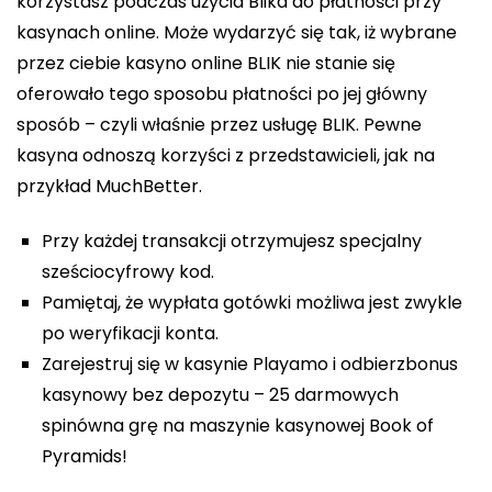
korzystasz podczas użycia Blika do płatności przy
kasynach online. Może wydarzyć się tak, iż wybrane
przez ciebie kasyno online BLIK nie stanie się
oferowało tego sposobu płatności po jej główny
sposób – czyli właśnie przez usługę BLIK. Pewne
kasyna odnoszą korzyści z przedstawicieli, jak na
przykład MuchBetter.
Przy każdej transakcji otrzymujesz specjalny
sześciocyfrowy kod.
Pamiętaj, że wypłata gotówki możliwa jest zwykle
po weryfikacji konta.
Zarejestruj się w kasynie Playamo i odbierzbonus
kasynowy bez depozytu – 25 darmowych
spinówna grę na maszynie kasynowej Book of
Pyramids!