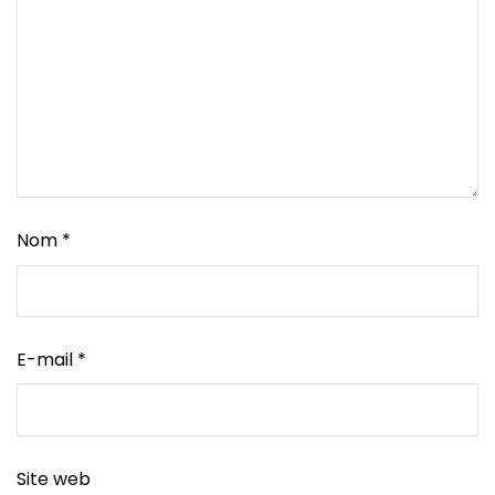
Nom
*
E-mail
*
Site web