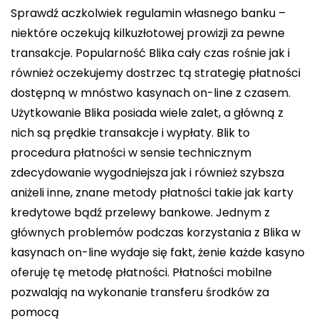
Sprawdź aczkolwiek regulamin własnego banku –
niektóre oczekują kilkuzłotowej prowizji za pewne
transakcje. Popularność Blika cały czas rośnie jak i
również oczekujemy dostrzec tą strategię płatności
dostępną w mnóstwo kasynach on-line z czasem.
Użytkowanie Blika posiada wiele zalet, a główną z
nich są prędkie transakcje i wypłaty. Blik to
procedura płatności w sensie technicznym
zdecydowanie wygodniejsza jak i również szybsza
aniżeli inne, znane metody płatności takie jak karty
kredytowe bądź przelewy bankowe. Jednym z
głównych problemów podczas korzystania z Blika w
kasynach on-line wydaje się fakt, żenie każde kasyno
oferuję tę metodę płatności. Płatności mobilne
pozwalają na wykonanie transferu środków za
pomocą