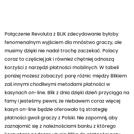
Połączenie Revoluta z BLIK zdecydowanie byłoby
fenomenalnym wyjściem dla mnóstwo graczy, ale
musimy dzięki nie nadal trochę zaczekać. Polacy
coraz to częściej jak i również chętniej odnoszą
korzyści z narzędzi płatności mobilnych. W tabeli
poniżej możesz zobaczyć parę różnic między Blikiem
zaś innymi chodliwymi metodami płatności w
kasynach on-line. Blik z dnia dzięki dzień przyciąga na
famy i jesteśmy pewni, że niebawem coraz więcej
kasyn on-line będzie oferowało tą strategię
płatności gwoli graczy z Polski. Nie zapomnij, aby
zaznajomić się z należnościami banku z którego