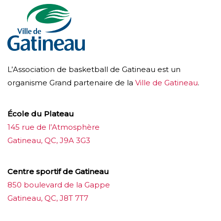
L’Association de basketball de Gatineau est un
organisme Grand partenaire de la
Ville de Gatineau
.
École du Plateau
145 rue de l’Atmosphère
Gatineau, QC, J9A 3G3
Centre sportif de Gatineau
850 boulevard de la Gappe
Gatineau, QC, J8T 7T7