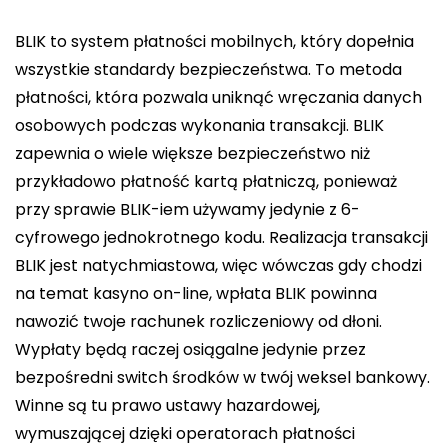
BLIK to system płatności mobilnych, który dopełnia
wszystkie standardy bezpieczeństwa. To metoda
płatności, która pozwala uniknąć wręczania danych
osobowych podczas wykonania transakcji. BLIK
zapewnia o wiele większe bezpieczeństwo niż
przykładowo płatność kartą płatniczą, ponieważ
przy sprawie BLIK-iem używamy jedynie z 6-
cyfrowego jednokrotnego kodu. Realizacja transakcji
BLIK jest natychmiastowa, więc wówczas gdy chodzi
na temat kasyno on-line, wpłata BLIK powinna
nawozić twoje rachunek rozliczeniowy od dłoni.
Wypłaty będą raczej osiągalne jedynie przez
bezpośredni switch środków w twój weksel bankowy.
Winne są tu prawo ustawy hazardowej,
wymuszającej dzięki operatorach płatności